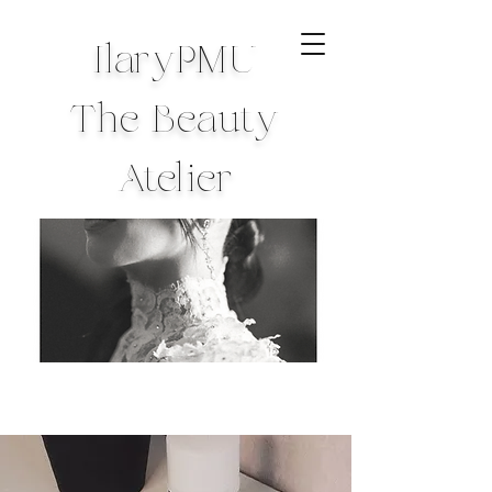
IlaryPMU
The Beauty
Atelier