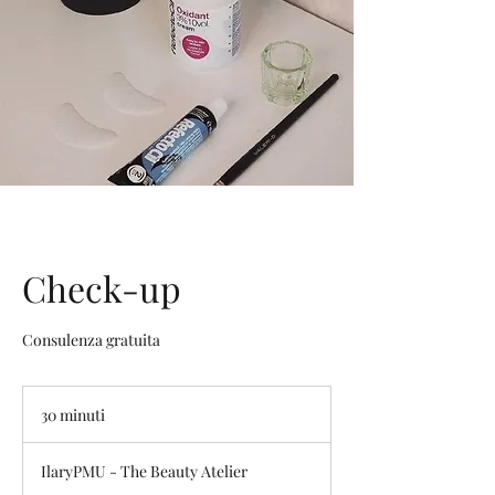
Check-up
Consulenza gratuita
30 minuti
3
0
m
IlaryPMU - The Beauty Atelier
i